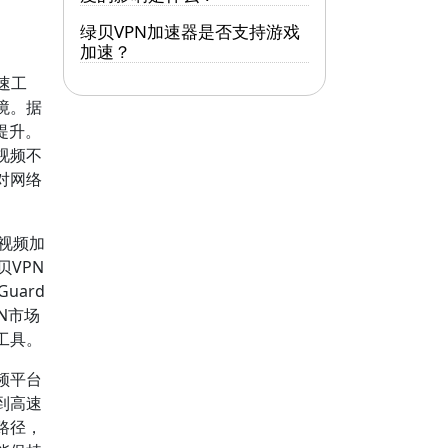
绿贝VPN加速器是否支持游戏
加速？
速工
境。据
提升。
视频不
对网络
视频加
贝VPN
uard
N市场
工具。
频平台
到高速
路径，