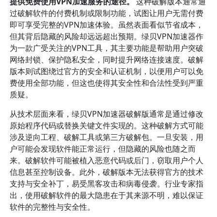
提供免费使用VPN加速服务的途径。
这种破解版本通常通
过破解软件的付费机制或限制功能，试图让用户无需付费
即可享受完整的VPN加速体验。虽然表面看似节省成本，
但其背后隐藏的风险却远远超出预期。绿贝VPN加速器作
为一款广受关注的VPN工具，其主要功能是帮助用户突破
网络封锁、保护隐私安全，同时提升网络连接速度。破解
版本则试图绕过官方的安全和认证机制，以便用户可以免
费使用全部功能，但这也使得其安全性和合法性受到严重
质疑。
从技术层面来看，绿贝VPN加速器破解版通常是通过修改
原始程序代码或替换关键文件实现的。这种破解方式可能
涉及逆向工程、破解工具或第三方破解包。一旦安装，用
户可能会发现软件能正常运行，但隐藏的风险也随之而
来。破解软件可能被植入恶意代码或后门，窃取用户个人
信息甚至控制设备。此外，破解版本无法获得官方的技术
支持与安全补丁，易受黑客攻击和病毒侵袭。行业专家指
出，使用破解软件的最大隐患在于其来源不明，难以保证
软件的完整性与安全性。