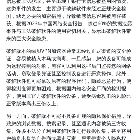
信息被非法获取，甚至出现了银行卡信息被盗用的情况。
这类事件的发生，主要源于破解软件未经过正规安全检
测，缺乏必要的加密措施，导致敏感信息容易被黑客截
获。根据2023年中国网络安全报告，超过60%的数据泄露
事件与非法破解软件的使用密切相关，显示出破解软件带
来的巨大安全隐患。
破解版本的绿贝VPN加速器通常未经过正式渠道的安全验
证，容易被植入木马或病毒。一旦感染，您的设备可能成
为远程控制的对象，黑客可以利用这些后门监控您的网络
活动、窃取登录凭证甚至控制设备进行恶意操作。此外，
破解软件也可能篡改原有的程序代码，隐藏恶意行为，使
得检测变得更加困难。根据国内知名安全厂商的检测报
告，使用非官方破解软件的设备，遭受病毒攻击的风险比
正常版本高出三倍以上。
另一方面，破解版本可能不具备正规的隐私保护措施，导
致您的浏览数据、搜索记录、甚至通讯内容被第三方收
集。许多不法分子利用破解软件进行数据收集，甚至将用
户信息出售给广告商或黑市买家，严重侵害个人隐私权