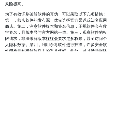
风险极高。
为了有效识别破解软件的真伪，可以采取以下几项措施：
第一，核实软件的发布源，优先选择官方渠道或知名应用
商店。第二，注意软件版本和签名信息，正规软件会有数
字签名，且版本号与官方网站一致。第三，观察软件的权
限请求，非法破解版本往往会要求过多权限，甚至访问个
人隐私数据。第四，利用杀毒软件进行扫描，许多安全软
件能检测到破解软件中的恶意代码。此外，可以借助网络
社区及专业评测平台，了解某款软件的最新评价和安全性
报告。例如，国内知名的安全门户如“360安全卫士”提供了
软件下载的安全检测服务，可以作为参考依据。
在实际操作中，避免使用破解软件还需保持警惕。建议设
置设备安全策略，如启用双重验证、定期更新系统与应用
程序，增强防护能力。同时，学习辨别各种钓鱼网站和虚
假下载链接的方法，避免误入陷阱。若发现自己已下载破
解版本，应立即卸载，并使用正规软件重新安装。若遇到
疑似被植入恶意软件的情况，应及时联系专业技术人员或